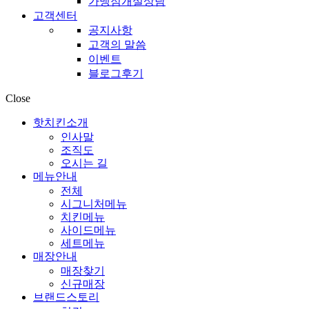
가맹점개설상담
고객센터
공지사항
고객의 말씀
이벤트
블로그후기
Close
핫치킨소개
인사말
조직도
오시는 길
메뉴안내
전체
시그니처메뉴
치킨메뉴
사이드메뉴
세트메뉴
매장안내
매장찾기
신규매장
브랜드스토리