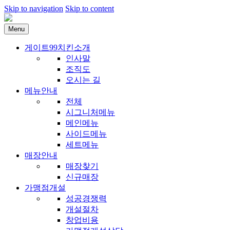
Skip to navigation
Skip to content
Menu
게이트99치킨소개
인사말
조직도
오시는 길
메뉴안내
전체
시그니처메뉴
메인메뉴
사이드메뉴
세트메뉴
매장안내
매장찾기
신규매장
가맹점개설
성공경쟁력
개설절차
창업비용