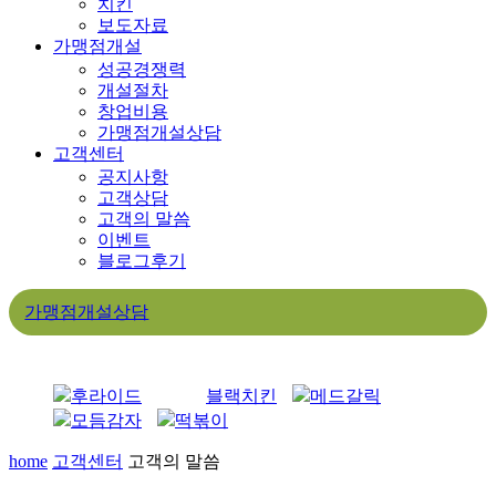
치킨
보도자료
가맹점개설
성공경쟁력
개설절차
창업비용
가맹점개설상담
고객센터
공지사항
고객상담
고객의 말씀
이벤트
블로그후기
가맹점개설상담
후라이드
블랙치킨
메드갈릭
모듬감자
떡볶이
home
고객센터
고객의 말씀